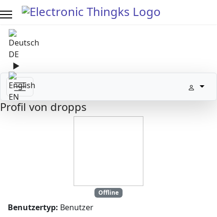
Sprache auswählen
DE
▶
Sprache zu English wechseln
EN
Profil von dropps
Offline
Benutzertyp:
Benutzer