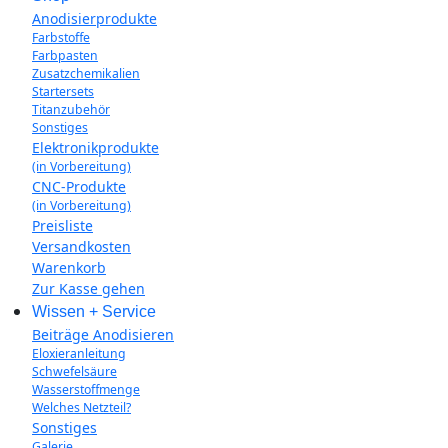
Anodisierprodukte
Farbstoffe
Farbpasten
Zusatzchemikalien
Startersets
Titanzubehör
Sonstiges
Elektronikprodukte
(in Vorbereitung)
CNC-Produkte
(in Vorbereitung)
Preisliste
Versandkosten
Warenkorb
Zur Kasse gehen
Wissen + Service
Beiträge Anodisieren
Eloxieranleitung
Schwefelsäure
Wasserstoffmenge
Welches Netzteil?
Sonstiges
Galerie