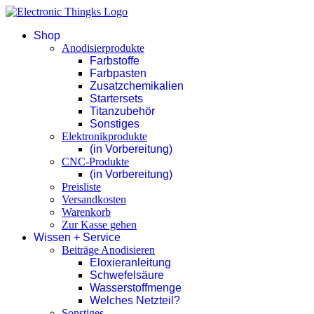
Shop
Anodisierprodukte
Farbstoffe
Farbpasten
Zusatzchemikalien
Startersets
Titanzubehör
Sonstiges
Elektronikprodukte
(in Vorbereitung)
CNC-Produkte
(in Vorbereitung)
Preisliste
Versandkosten
Warenkorb
Zur Kasse gehen
Wissen + Service
Beiträge Anodisieren
Eloxieranleitung
Schwefelsäure
Wasserstoffmenge
Welches Netzteil?
Sonstiges