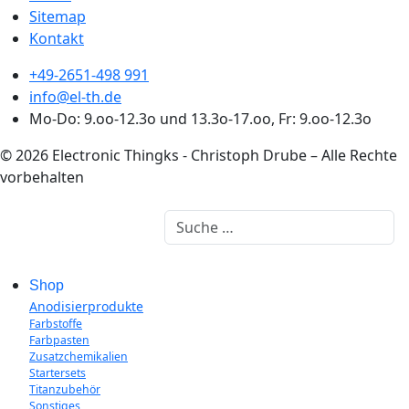
Sitemap
Kontakt
+49-2651-498 991
info@el-th.de
Mo-Do: 9.oo-12.3o und 13.3o-17.oo, Fr: 9.oo-12.3o
© 2026 Electronic Thingks - Christoph Drube – Alle Rechte
vorbehalten
Suchen
Shop
Anodisierprodukte
Farbstoffe
Farbpasten
Zusatzchemikalien
Startersets
Titanzubehör
Sonstiges