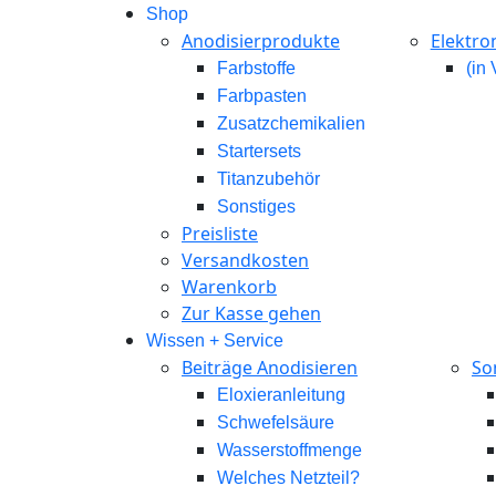
Shop
Anodisierprodukte
Elektro
Farbstoffe
(in
Farbpasten
Zusatzchemikalien
Startersets
Titanzubehör
Sonstiges
Preisliste
Versandkosten
Warenkorb
Zur Kasse gehen
Wissen + Service
Beiträge Anodisieren
So
Eloxieranleitung
Schwefelsäure
Wasserstoffmenge
Welches Netzteil?