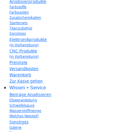
Anodisierprodukte
Farbstoffe
Farbpasten
Zusatzchemikalien
Startersets
Titanzubehör
Sonstiges
Elektronikprodukte
(in Vorbereitung)
CNC-Produkte
(in Vorbereitung)
Preisliste
Versandkosten
Warenkorb
Zur Kasse gehen
Wissen + Service
Beiträge Anodisieren
Eloxieranleitung
Schwefelsäure
Wasserstoffmenge
Welches Netzteil?
Sonstiges
Galerie