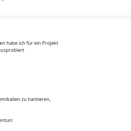
ren habe ich für ein Projekt
ausprobiert
emikalien zu hantieren,
entun: