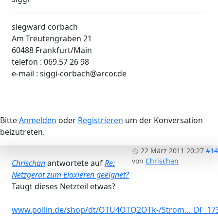
siegward corbach
Am Treutengraben 21
60488 Frankfurt/Main
telefon : 069.57 26 98
e-mail : siggi-corbach@arcor.de
Bitte
Anmelden
oder
Registrieren
um der Konversation
beizutreten.
22 März 2011 20:27
#14
von
Chrischan
Chrischan
antwortete auf
Re:
Netzgerät zum Eloxieren geeignet?
Taugt dieses Netzteil etwas?
www.pollin.de/shop/dt/OTU4OTQ2OTk-/Strom..._DF_17