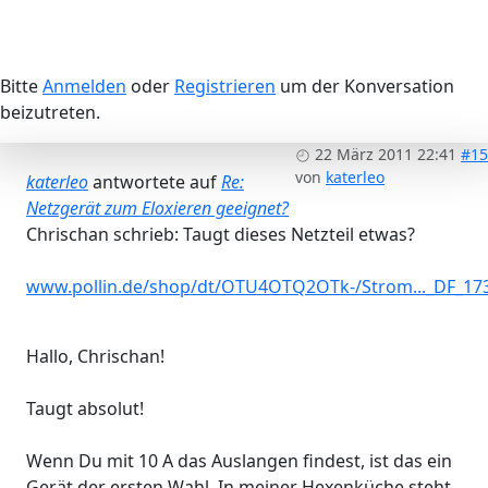
Bitte
Anmelden
oder
Registrieren
um der Konversation
beizutreten.
22 März 2011 22:41
#15
von
katerleo
katerleo
antwortete auf
Re:
Netzgerät zum Eloxieren geeignet?
Chrischan schrieb: Taugt dieses Netzteil etwas?
www.pollin.de/shop/dt/OTU4OTQ2OTk-/Strom..._DF_17
Hallo, Chrischan!
Taugt absolut!
Wenn Du mit 10 A das Auslangen findest, ist das ein
Gerät der ersten Wahl. In meiner Hexenküche steht