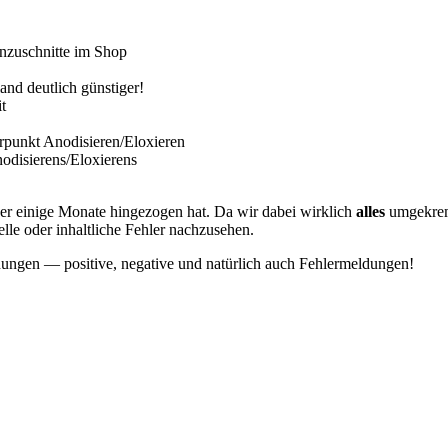
genzuschnitte im Shop
nd deutlich günstiger!
t
erpunkt Anodisieren/Eloxieren
nodisierens/Eloxierens
über einige Monate hingezogen hat. Da wir dabei wirklich
alles
umgekremp
elle oder inhaltliche Fehler nachzusehen.
dungen — positive, negative und natürlich auch Fehlermeldungen!