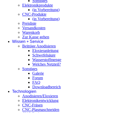
Sonstiges
Elektronikprodukte
(in Vorbereitung)
CNC-Produkte
(in Vorbereitung)
Preisliste
Versandkosten
Warenkorb
Zur Kasse gehen
Wissen + Service
Beiträge Anodisieren
Eloxieranleitung
Schwefelsäure
Wasserstoffmenge
Welches Netzteil?
Sonstiges
Galerie
Forum
FAQ
Downloadbereich
Technologien
Anodisieren/Eloxieren
Elektronikentwicklung
CNC-Fräsen
CNC-Plasmaschneiden