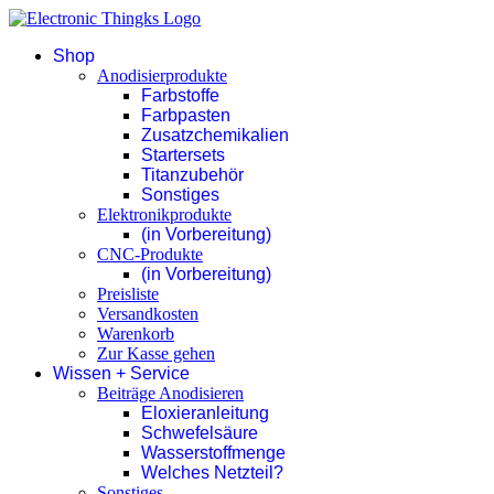
Shop
Anodisierprodukte
Farbstoffe
Farbpasten
Zusatzchemikalien
Startersets
Titanzubehör
Sonstiges
Elektronikprodukte
(in Vorbereitung)
CNC-Produkte
(in Vorbereitung)
Preisliste
Versandkosten
Warenkorb
Zur Kasse gehen
Wissen + Service
Beiträge Anodisieren
Eloxieranleitung
Schwefelsäure
Wasserstoffmenge
Welches Netzteil?
Sonstiges