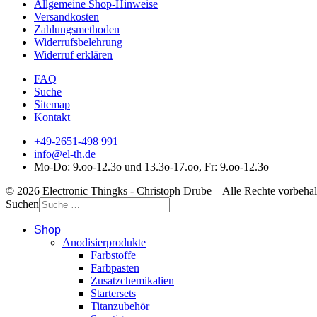
Allgemeine Shop-Hinweise
Versandkosten
Zahlungsmethoden
Widerrufsbelehrung
Widerruf erklären
FAQ
Suche
Sitemap
Kontakt
+49-2651-498 991
info@el-th.de
Mo-Do: 9.oo-12.3o und 13.3o-17.oo, Fr: 9.oo-12.3o
© 2026 Electronic Thingks - Christoph Drube – Alle Rechte vorbehal
Suchen
Shop
Anodisierprodukte
Farbstoffe
Farbpasten
Zusatzchemikalien
Startersets
Titanzubehör