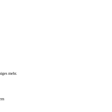
iniges mehr.
ern