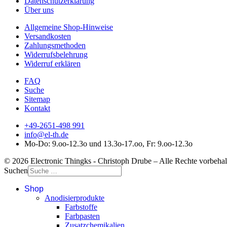
Datenschutzerklärung
Über uns
Allgemeine Shop-Hinweise
Versandkosten
Zahlungsmethoden
Widerrufsbelehrung
Widerruf erklären
FAQ
Suche
Sitemap
Kontakt
+49-2651-498 991
info@el-th.de
Mo-Do: 9.oo-12.3o und 13.3o-17.oo, Fr: 9.oo-12.3o
© 2026 Electronic Thingks - Christoph Drube – Alle Rechte vorbehal
Suchen
Shop
Anodisierprodukte
Farbstoffe
Farbpasten
Zusatzchemikalien