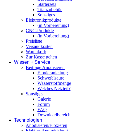
Startersets
Titanzubehör
Sonstiges
Elektronikprodukte
(in Vorbereitung)
CNC-Produkte
(in Vorbereitung)
Preisliste
Versandkosten
Warenkorb
Zur Kasse gehen
Wissen + Service
Beiträge Anodisieren
Eloxieranleitung
Schwefelsäure
Wasserstoffmenge
Welches Netzteil?
Sonstiges
Galerie
Forum
FAQ
Downloadbereich
Technologien
Anodisieren/Eloxieren
Elektronikentwicklung