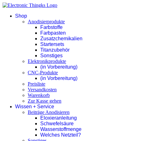
Shop
Anodisierprodukte
Farbstoffe
Farbpasten
Zusatzchemikalien
Startersets
Titanzubehör
Sonstiges
Elektronikprodukte
(in Vorbereitung)
CNC-Produkte
(in Vorbereitung)
Preisliste
Versandkosten
Warenkorb
Zur Kasse gehen
Wissen + Service
Beiträge Anodisieren
Eloxieranleitung
Schwefelsäure
Wasserstoffmenge
Welches Netzteil?
Sonstiges