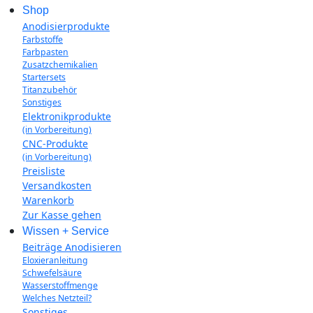
Shop
Anodisierprodukte
Farbstoffe
Farbpasten
Zusatzchemikalien
Startersets
Titanzubehör
Sonstiges
Elektronikprodukte
(in Vorbereitung)
CNC-Produkte
(in Vorbereitung)
Preisliste
Versandkosten
Warenkorb
Zur Kasse gehen
Wissen + Service
Beiträge Anodisieren
Eloxieranleitung
Schwefelsäure
Wasserstoffmenge
Welches Netzteil?
Sonstiges