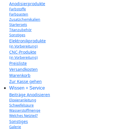
Anodisierprodukte
Farbstoffe
Farbpasten
Zusatzchemikalien
Startersets
Titanzubehör
Sonstiges
Elektronikprodukte
(in Vorbereitung)
CNC-Produkte
(in Vorbereitung)
Preisliste
Versandkosten
Warenkorb
Zur Kasse gehen
Wissen + Service
Beiträge Anodisieren
Eloxieranleitung
Schwefelsäure
Wasserstoffmenge
Welches Netzteil?
Sonstiges
Galerie