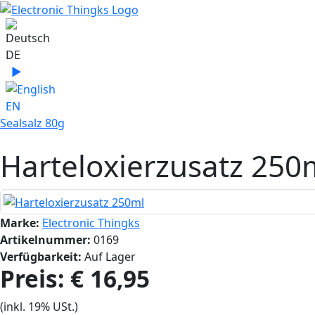
Sprache auswählen
DE
▶
Sprache zu English wechseln
EN
Sealsalz 80g
Harteloxierzusatz 250
Marke:
Electronic Thingks
Artikelnummer:
0169
Verfügbarkeit:
Auf Lager
Preis:
€ 16,95‎
(inkl. 19% USt.)