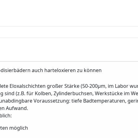
odisierbädern auch harteloxieren zu können
dete Eloxalschichten großer Stärke (50-200µm, im Labor wu
g sind (z.B. für Kolben, Zylinderbuchsen, Werkstücke im W
nabdingbare Voraussetzung: tiefe Badtemperaturen, gering
en Aufwand.
lich:
ten möglich