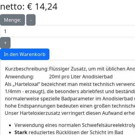
netto:
€ 14,24‎
Menge:
-
+
In den Warenkorb
Kurzbeschreibung:
Flüssiger Zusatz, um mit üblichen An
Anwendung:
20ml pro Liter Anodisierbad
Als „Harteloxal“ bezeichnet man meist technisch verwen
1/4mm - erzeugt), die besonders abriebfest und beständi
normalerweise spezielle Badparameter im Anodisierbad u
hohe Endspannungen bedeuten einen großen technisch
Unser Harteloxierzusatz verringert diesen Aufwand erheb
Verwendung eines normalen Schwefelsäureelektroly
Stark
reduziertes Rücklösen der Schicht im Bad